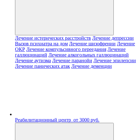
Лечение истерических расстройств
Лечение депрессии
Вызов психиатра на дом
Лечение шизофрении
Лечение
ОКР
Лечение компульсивного переедания
Лечение
галлюцинаций
Лечение алкогольных галлюцинаций
Лечение аутизма
Лечение паранойи
Лечение эпилепсии
Лечение панических атак
Лечение деменции
Реабилитационный центр
от 3000 руб.