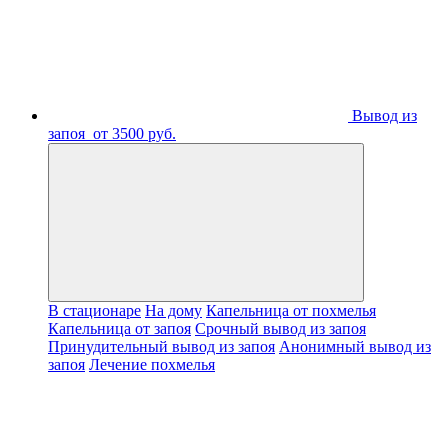
Вывод из
запоя
от 3500 руб.
В стационаре
На дому
Капельница от похмелья
Капельница от запоя
Срочный вывод из запоя
Принудительный вывод из запоя
Анонимный вывод из
запоя
Лечение похмелья