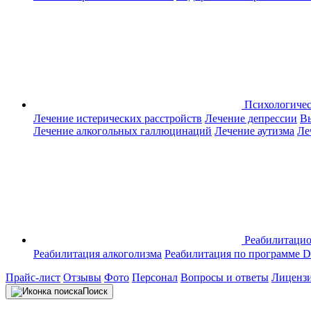
Психологиче
Лечение истерических расстройств
Лечение депрессии
Вы
Лечение алкогольных галлюцинаций
Лечение аутизма
Ле
Реабилитаци
Реабилитация алкоголизма
Реабилитация по программе D
Прайс-лист
Отзывы
Фото
Персонал
Вопросы и ответы
Лиценз
Поиск