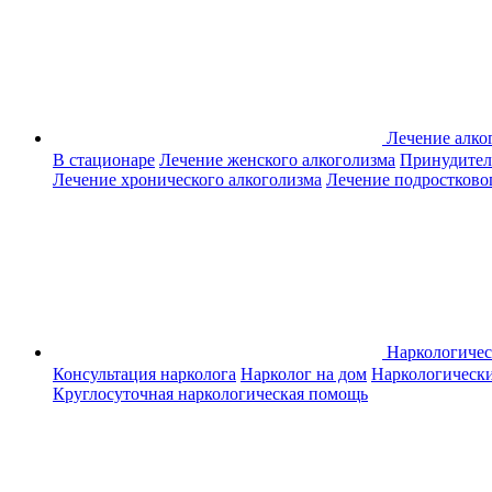
Лечение алко
В стационаре
Лечение женского алкоголизма
Принудител
Лечение хронического алкоголизма
Лечение подростково
Наркологиче
Консультация нарколога
Нарколог на дом
Наркологическ
Круглосуточная наркологическая помощь