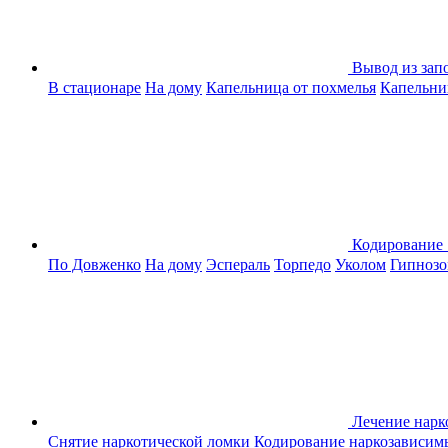
Вывод из зап
В стационаре
На дому
Капельница от похмелья
Капельниц
Кодирование
По Довженко
На дому
Эспераль
Торпедо
Уколом
Гипноз
Лечение нар
Снятие наркотической ломки
Кодирование наркозависим