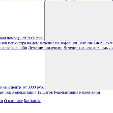
ская помощь
от 3000 руб.
зов психиатра на дом
Лечение шизофрении
Лечение ОКР
Лечен
чение паранойи
Лечение эпилепсии
Лечение панических атак
Л
онный центр
от 3000 руб.
ay Top
Реабилитация 12 шагов
Реабилитация наркомании
ии
О клинике
Контакты