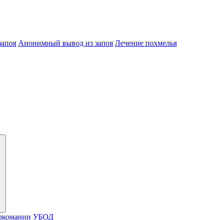
запоя
Анонимный вывод из запоя
Лечение похмелья
ркомании
УБОД