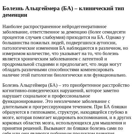
Болезнь Альцгеймера (БА) – клинический тип
деменции
Наиболее распространенное нейродегенеративное
заболевание, ответственное за деменцию (более семидесяти
процентов случаев слабоумия) приходится на БА. Однако у
большинства пожилых людей, подвергшихся аутопсии,
патологические изменения БА наблюдаются в различном, но
измеримом количестве, что указывает на то, что болезнь
является хроническим заболеванием с латентной и
продромальной стадиями и предполагает, что люди могут
обладать различными способностями компенсировать
наличие этой патологии биологически или функционально.
Болезнь Альцгеймера (БА) – это приобретенное расстройство
когнитивно-поведенческих нарушений, которое заметно
нарушает социальное и профессиональное
функционирование. Это неизлечимое заболевание с
длительным и прогрессирующим течением. При БА бляшки
образуются в гиппокампе, структуре, находящейся глубоко в
мозге, которая помогает кодировать воспоминания, и в других
корковых областях мозга, использующихся для мышления и
принятия решений. Вызывают ли бляшки болезнь сами по
себе или они являются побочным продуктом развития