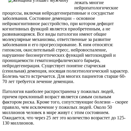
лежать многие
нейропатологические
процессы, включая нейродегенеративные и сосудистые
заболевания. Состояние деменции – основное
нейрокогнитивное расстройство, при котором дефицит
когнитивных функций является приобретенным, а не
развивающимся. Все виды патологии имеют общие
молекулярные механизмы, ответственные за развитие
заболевания и его прогрессирование. К ним относятся:
гипоксия, окислительный стресс, нейровоспаление,
нарушение биоэнергетических функций митохондрий и
проницаемости гематоэнцефалического барьера,
нейродегенерация. Существует понятие старческая
(сенильная) деменция, носящая полиэтиологический характер.
Болезнь часто встречается. Для многих пациентов старше 60-
70 лет требуется лечение деменции.
Патология наиболее распространена у пожилых людей,
причем преклонный возраст является самым сильным
фактором риска. Кроме того, сопутствующие болезни – скорее
правило, чем исключение у пожилых людей. Около 50
миллионов человек в мире живут с этим состоянием.
Ожидается, что через 25 лет это количество возрастет до 125-
130 миллионов.