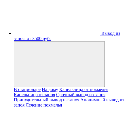
Вывод из
запоя
от 3500 руб.
В стационаре
На дому
Капельница от похмелья
Капельница от запоя
Срочный вывод из запоя
Принудительный вывод из запоя
Анонимный вывод из
запоя
Лечение похмелья