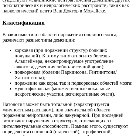
психиатрических и неврологических расстройств, таких как
наркологический центр Ваш Доктор в Можайске.
Классификация
В зависимости от области поражения головного мозга,
различают разные типы деменции:
корковая (при поражении структур больших
полушарий). К этому типу относится болезнь
Альцгеймера, неконтролируемое употребление
алкоголя, деменция лобно-височной доли);
подкорковая (болезни Паркинсона, Гентингтона/
Хантингтона);
поражение как коры, так и подкорковых областей мозга;
мультифокальная (множественные локальные
некротические участки, дегенеративные очаги).
Патология может быть тотальной (характеризуется
«личностным распадом), при значительной области
поражения нейроткани, либо лакунарной. При последней
возникают нарушения в структурах, отвечающих за
интеллектуальные способности. Помимо этого, существуют
определения сенильной (старческой), атрофической,