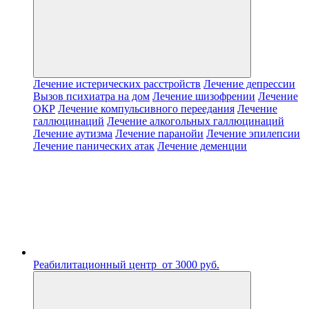
Лечение истерических расстройств
Лечение депрессии
Вызов психиатра на дом
Лечение шизофрении
Лечение
ОКР
Лечение компульсивного переедания
Лечение
галлюцинаций
Лечение алкогольных галлюцинаций
Лечение аутизма
Лечение паранойи
Лечение эпилепсии
Лечение панических атак
Лечение деменции
Реабилитационный центр
от 3000 руб.