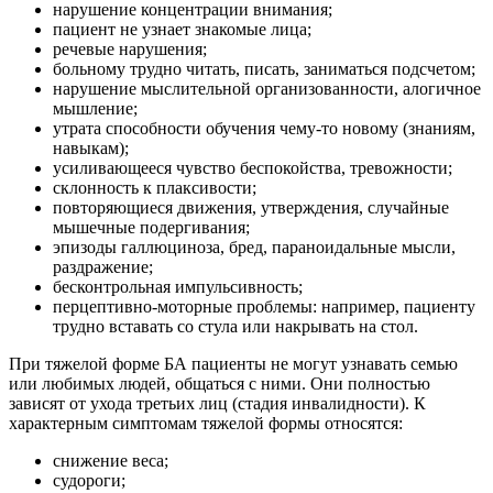
нарушение концентрации внимания;
пациент не узнает знакомые лица;
речевые нарушения;
больному трудно читать, писать, заниматься подсчетом;
нарушение мыслительной организованности, алогичное
мышление;
утрата способности обучения чему-то новому (знаниям,
навыкам);
усиливающееся чувство беспокойства, тревожности;
склонность к плаксивости;
повторяющиеся движения, утверждения, случайные
мышечные подергивания;
эпизоды галлюциноза, бред, параноидальные мысли,
раздражение;
бесконтрольная импульсивность;
перцептивно-моторные проблемы: например, пациенту
трудно вставать со стула или накрывать на стол.
При тяжелой форме БА пациенты не могут узнавать семью
или любимых людей, общаться с ними. Они полностью
зависят от ухода третьих лиц (стадия инвалидности). К
характерным симптомам тяжелой формы относятся:
снижение веса;
судороги;