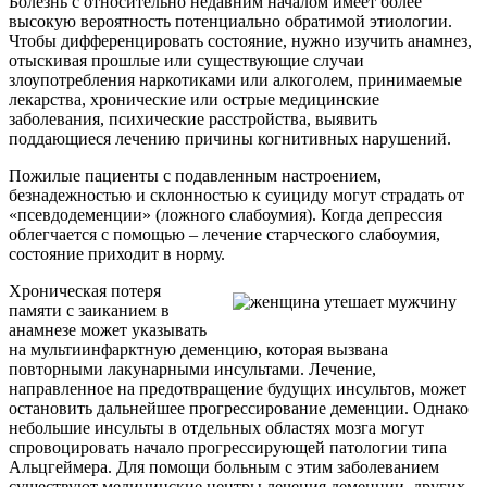
Болезнь с относительно недавним началом имеет более
высокую вероятность потенциально обратимой этиологии.
Чтобы дифференцировать состояние, нужно изучить анамнез,
отыскивая прошлые или существующие случаи
злоупотребления наркотиками или алкоголем, принимаемые
лекарства, хронические или острые медицинские
заболевания, психические расстройства, выявить
поддающиеся лечению причины когнитивных нарушений.
Пожилые пациенты с подавленным настроением,
безнадежностью и склонностью к суициду могут страдать от
«псевдодеменции» (ложного слабоумия). Когда депрессия
облегчается с помощью – лечение старческого слабоумия,
состояние приходит в норму.
Хроническая потеря
памяти с заиканием в
анамнезе может указывать
на мультиинфарктную деменцию, которая вызвана
повторными лакунарными инсультами. Лечение,
направленное на предотвращение будущих инсультов, может
остановить дальнейшее прогрессирование деменции. Однако
небольшие инсульты в отдельных областях мозга могут
спровоцировать начало прогрессирующей патологии типа
Альцгеймера. Для помощи больным с этим заболеванием
существуют медицинские центры лечения деменции, других