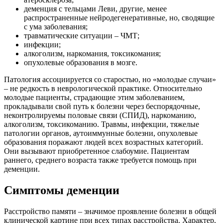
деменция с тельцами Леви, другие, менее
распространенные нейродегенеративные, но, сводящие
с ума заболевания;
травматические ситуации – ЧМТ;
инфекции;
алкоголизм, наркомания, токсикомания;
опухолевые образования в мозге.
Патология ассоциируется со старостью, но «молодые случаи»
– не редкость в неврологической практике. Относительно
молодые пациенты, страдающие этим заболеванием,
прокладывали свой путь к болезни через беспорядочные,
неконтролируемы половые связи (СПИД), наркоманию,
алкоголизм, токсикоманию. Травмы, инфекции, тяжелые
патологии органов, аутоиммунные болезни, опухолевые
образования поражают людей всех возрастных категорий.
Они вызывают приобретенное слабоумие. Пациентам
раннего, среднего возраста также требуется помощь при
деменции.
Симптомы деменции
Расстройство памяти – значимое проявление болезни в общей
клинической картине при всех типах расстройства. Характер,